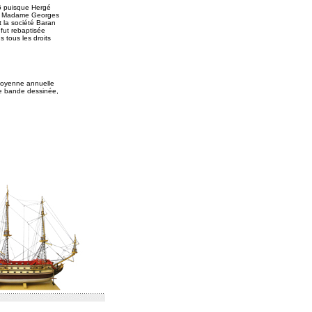
6 puisque Hergé
ns, Madame Georges
t la société Baran
 fut rebaptisée
s tous les droits
moyenne annuelle
de bande dessinée,
.