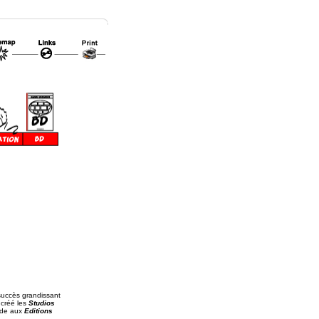
 succès grandissant
 créé les
Studios
cède aux
Editions