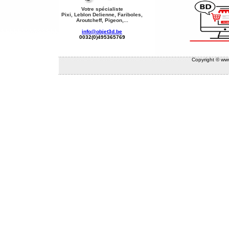
Votre spécialiste
Pixi, Leblon Delienne, Fariboles,
Aroutcheff, Pigeon,...
info@objet3d.be
0032(0)495365769
Copyright © www